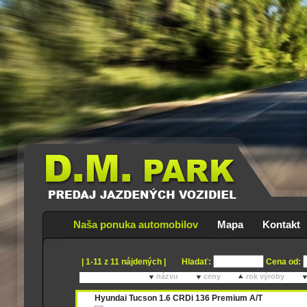
Naša ponuka automobilov
Mapa
Kontakt
| 1-11 z 11 nájdených |
Hladať:
Cena od:
Zoradiť podľa:
názvu
ceny
rok výroby
Hyundai Tucson 1.6 CRDi 136 Premium A/T