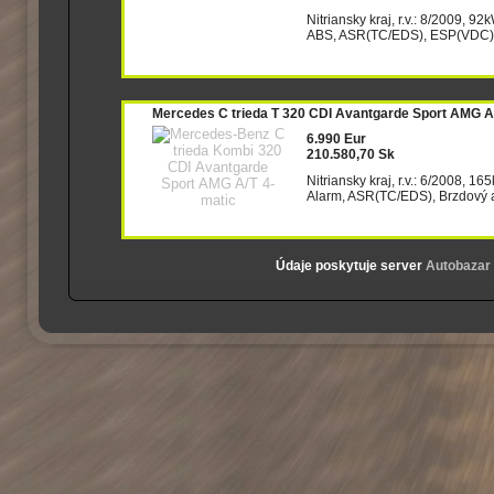
Nitriansky kraj, r.v.: 8/2009, 92
ABS, ASR(TC/EDS), ESP(VDC), Is
Mercedes C trieda T 320 CDI Avantgarde Sport AMG A
6.990 Eur
210.580,70 Sk
Nitriansky kraj, r.v.: 6/2008, 1
Alarm, ASR(TC/EDS), Brzdový as
Údaje poskytuje server
Autobazar