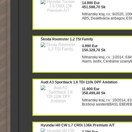
14.990 Eur
451.588,70 Sk
Nitriansky kraj, r.v.: 9/2020, 1
ABS, Deaktivácia airbagov, ESP(
Škoda Roomster 1.2 TSI Family
4.990 Eur
150.328,70 Sk
Nitriansky kraj, r.v.: 1/2014, 63
Alarm, Isofix, Centrálne uzamyk
Audi A3 Sportback 1.6 TDI 110k DPF Ambition
11.900 Eur
358.499,40 Sk
Nitriansky kraj, r.v.: 10/2014,
Brzdový asistent(BAS), EBD/EBV,
Hyundai i40 CW 1.7 CRDi 136k Premium A/T