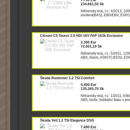
7.790 Eur
234.681,50 Sk
Nitriansky kraj, r.v.: 4/2013, 1
asistent(BAS), EBD/EBV, ESP(VDC
Citroen C5 Tourer 2.0 HDi 16V FAP 163k Exclusive
2.390 Eur
72.001,10 Sk
Nitriansky kraj, r.v.: 5/2011, 12
ABS, Alarm, ASR(TC/EDS), ESP(
Škoda Roomster 1.2 TSI Comfort
4.490 Eur
135.265,70 Sk
Nitriansky kraj, r.v.: 1/2011, 6
ABS, Isofix, Indikátor tlaku v 
Škoda Yeti 1.2 TSI Elegance DSG
7.490 Eur