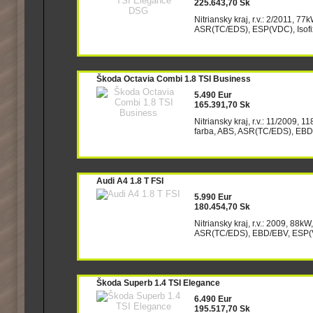
225.643,70 Sk
Nitriansky kraj, r.v.: 2/2011, 77
ASR(TC/EDS), ESP(VDC), Isofix,
Škoda Octavia Combi 1.8 TSI Business
5.490 Eur
165.391,70 Sk
Nitriansky kraj, r.v.: 11/2009, 
farba, ABS, ASR(TC/EDS), EBD/
Audi A4 1.8 T FSI
5.990 Eur
180.454,70 Sk
Nitriansky kraj, r.v.: 2009, 88k
ASR(TC/EDS), EBD/EBV, ESP(VDC
Škoda Superb 1.4 TSI Elegance
6.490 Eur
195.517,70 Sk